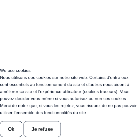
Location Guirlande Guinguette Loir-et-Cher (41)
Location Guirlande Guinguette Loire (42)
Location Guirlande Guinguette Haute-Loire (43)
Location Guirlande Guinguette Loire-Atlantique (44)
Location Guirlande Guinguette Loiret (45)
Location Guirlande Guinguette Lot (46)
Location Guirlande Guinguette Lot-et-Garonne (47)
Location Guirlande Guinguette Lozère (48)
Location Guirlande Guinguette Maine-et-Loire (49)
Location Guirlande Guinguette Manche (50)
We use cookies
Location Guirlande Guinguette Marne (51)
Nous utilisons des cookies sur notre site web. Certains d’entre eux
Location Guirlande Guinguette Haute-Marne (52)
sont essentiels au fonctionnement du site et d’autres nous aident à
Location Guirlande Guinguette Mayenne (53)
améliorer ce site et l’expérience utilisateur (cookies traceurs). Vous
Location Guirlande Guinguette Meurthe-et-Moselle (54)
pouvez décider vous-même si vous autorisez ou non ces cookies.
Location Guirlande Guinguette Meuse (55)
Merci de noter que, si vous les rejetez, vous risquez de ne pas pouvoir
Location Guirlande Guinguette Morbihan (56)
utiliser l’ensemble des fonctionnalités du site.
Location Guirlande Guinguette Moselle (57)
Location Guirlande Guinguette Nièvre (58)
Ok
Je refuse
Location Guirlande Guinguette Nord (59)
Location Guirlande Guinguette Oise (60)