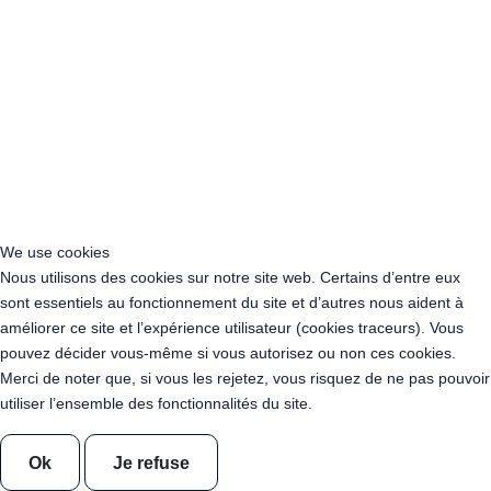
Location Guirlande Guinguette Monaco
Location Guirlande Guinguette Andorre
Location de guirlandes "Blanc Chaud"
Guirlande leds guinguette Blanc Chaud 10 Mètres
Guirlande leds guinguette Blanc Chaud 100 Mètres
Guirlande leds guinguette Blanc Chaud 200 Mètres
Guirlande leds guinguette Blanc Chaud 400 Mètres
Guirlande leds guinguette Blanc Chaud Transparente 10 Mètres
We use cookies
Guirlande leds guinguette Blanc Chaud Transparente 100 Mètres
Nous utilisons des cookies sur notre site web. Certains d’entre eux
Guirlande leds guinguette Blanc Chaud Transparente 200 Mètres
sont essentiels au fonctionnement du site et d’autres nous aident à
Guirlande leds guinguette Blanc Chaud Transparente 400 Mètres
améliorer ce site et l’expérience utilisateur (cookies traceurs). Vous
Guirlande Guinguette Ampoules Dimmables Blanc Chaud 50
pouvez décider vous-même si vous autorisez ou non ces cookies.
mètres
Merci de noter que, si vous les rejetez, vous risquez de ne pas pouvoir
Guirlande Guinguette Ampoules Dimmables Blanc Chaud 100
utiliser l’ensemble des fonctionnalités du site.
mètres
Guirlande Guinguette Ampoules Dimmables Blanc Chaud 150
mètres
Ok
Je refuse
Guirlande Guinguette Ampoules Dimmables Blanc Chaud 200