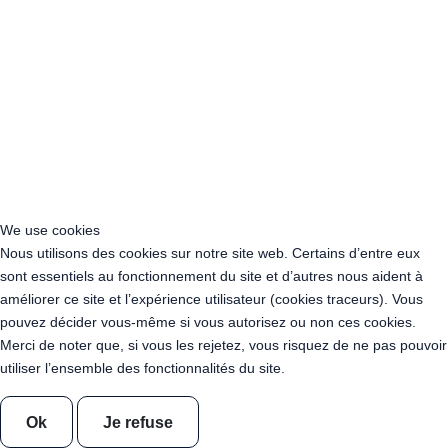
Acheter Guirlande Guinguette Rueil-Malmaison (92500)
Acheter Guirlande Guinguette Issy-les-Moulineaux (97132)
Acheter Guirlande Guinguette Levallois-Perret (92300)
Acheter Guirlande Guinguette Antony (92160)
Acheter Guirlande Guinguette Clichy (92110)
Acheter Guirlande Guinguette Neuilly-sur-Seine (92200)
Acheter Guirlande Guinguette Clamart (92140)
Acheter Guirlande Guinguette Suresnes (92150)
Acheter Guirlande Guinguette Montrouge (92120)
Acheter Guirlande Guinguette Gennevilliers (92230)
We use cookies
Acheter Guirlande Guinguette Meudon (92190)
Nous utilisons des cookies sur notre site web. Certains d’entre eux
Acheter Guirlande Guinguette Puteaux (92800)
sont essentiels au fonctionnement du site et d’autres nous aident à
Acheter Guirlande Guinguette Bagneux (92220)
améliorer ce site et l’expérience utilisateur (cookies traceurs). Vous
Acheter Guirlande Guinguette Châtillon (92320)
pouvez décider vous-même si vous autorisez ou non ces cookies.
Acheter Guirlande Guinguette Châtenay-Malabry (92290)
Merci de noter que, si vous les rejetez, vous risquez de ne pas pouvoir
Acheter Guirlande Guinguette Malakoff (92240)
utiliser l’ensemble des fonctionnalités du site.
Acheter Guirlande Guinguette Saint-Cloud (92210)
Acheter Guirlande Guinguette Saint-Denis (93200)
Ok
Je refuse
Acheter Guirlande Guinguette Montreuil (93100)