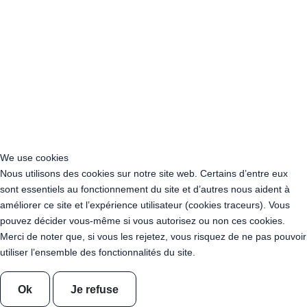
Acheter Guirlande Guinguette Neuilly-sur-Seine (92200)
Acheter Guirlande Guinguette Clamart (92140)
Acheter Guirlande Guinguette Suresnes (92150)
Acheter Guirlande Guinguette Montrouge (92120)
Acheter Guirlande Guinguette Gennevilliers (92230)
Acheter Guirlande Guinguette Meudon (92190)
Acheter Guirlande Guinguette Puteaux (92800)
Acheter Guirlande Guinguette Bagneux (92220)
Acheter Guirlande Guinguette Châtillon (92320)
Acheter Guirlande Guinguette Châtenay-Malabry (92290)
We use cookies
Acheter Guirlande Guinguette Malakoff (92240)
Nous utilisons des cookies sur notre site web. Certains d’entre eux
Acheter Guirlande Guinguette Saint-Cloud (92210)
sont essentiels au fonctionnement du site et d’autres nous aident à
Acheter Guirlande Guinguette Saint-Denis (93200)
améliorer ce site et l’expérience utilisateur (cookies traceurs). Vous
Acheter Guirlande Guinguette Montreuil (93100)
pouvez décider vous-même si vous autorisez ou non ces cookies.
Acheter Guirlande Guinguette Aubervilliers (93300)
Merci de noter que, si vous les rejetez, vous risquez de ne pas pouvoir
Acheter Guirlande Guinguette Aulnay-sous-Bois (93600)
utiliser l’ensemble des fonctionnalités du site.
Acheter Guirlande Guinguette Drancy (93700)
Acheter Guirlande Guinguette Noisy-le-Grand (93160)
Acheter Guirlande Guinguette Pantin (93500)
Ok
Je refuse
Acheter Guirlande Guinguette Le Blanc-Mesnil (93150)