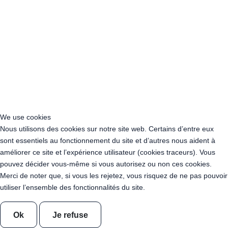
Acheter Guirlande Guinguette Gennevilliers (92230)
Acheter Guirlande Guinguette Meudon (92190)
Acheter Guirlande Guinguette Puteaux (92800)
Acheter Guirlande Guinguette Bagneux (92220)
Acheter Guirlande Guinguette Châtillon (92320)
Acheter Guirlande Guinguette Châtenay-Malabry (92290)
Acheter Guirlande Guinguette Malakoff (92240)
Acheter Guirlande Guinguette Saint-Cloud (92210)
Acheter Guirlande Guinguette Saint-Denis (93200)
Acheter Guirlande Guinguette Montreuil (93100)
We use cookies
Acheter Guirlande Guinguette Aubervilliers (93300)
Nous utilisons des cookies sur notre site web. Certains d’entre eux
Acheter Guirlande Guinguette Aulnay-sous-Bois (93600)
sont essentiels au fonctionnement du site et d’autres nous aident à
Acheter Guirlande Guinguette Drancy (93700)
améliorer ce site et l’expérience utilisateur (cookies traceurs). Vous
Acheter Guirlande Guinguette Noisy-le-Grand (93160)
pouvez décider vous-même si vous autorisez ou non ces cookies.
Acheter Guirlande Guinguette Pantin (93500)
Merci de noter que, si vous les rejetez, vous risquez de ne pas pouvoir
Acheter Guirlande Guinguette Le Blanc-Mesnil (93150)
utiliser l’ensemble des fonctionnalités du site.
Acheter Guirlande Guinguette Épinay-sur-Seine (93800)
Acheter Guirlande Guinguette Bobigny (93022)
Acheter Guirlande Guinguette Bondy (93140)
Ok
Je refuse
Acheter Guirlande Guinguette Sevran (93270)