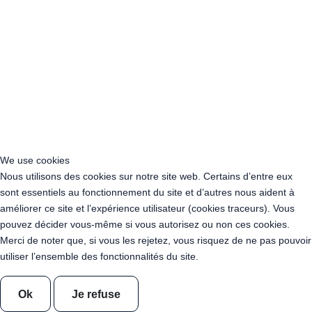
Location Guirlande Guinguette Cachan (94230)
Acheter Guirlande Guinguette Athis-Mons (91200)
Acheter Guirlande Guinguette Nanterre (92014)
Acheter Guirlande Guinguette Colombes (92700)
Acheter Guirlande Guinguette Asnières-sur-Seine (92600)
Acheter Guirlande Guinguette Courbevoie (92400)
Acheter Guirlande Guinguette Rueil-Malmaison (92500)
Acheter Guirlande Guinguette Issy-les-Moulineaux (97132)
Acheter Guirlande Guinguette Levallois-Perret (92300)
Acheter Guirlande Guinguette Antony (92160)
We use cookies
Acheter Guirlande Guinguette Clichy (92110)
Nous utilisons des cookies sur notre site web. Certains d’entre eux
Acheter Guirlande Guinguette Neuilly-sur-Seine (92200)
sont essentiels au fonctionnement du site et d’autres nous aident à
Acheter Guirlande Guinguette Clamart (92140)
améliorer ce site et l’expérience utilisateur (cookies traceurs). Vous
Acheter Guirlande Guinguette Suresnes (92150)
pouvez décider vous-même si vous autorisez ou non ces cookies.
Acheter Guirlande Guinguette Montrouge (92120)
Merci de noter que, si vous les rejetez, vous risquez de ne pas pouvoir
Acheter Guirlande Guinguette Gennevilliers (92230)
utiliser l’ensemble des fonctionnalités du site.
Acheter Guirlande Guinguette Meudon (92190)
Acheter Guirlande Guinguette Puteaux (92800)
Acheter Guirlande Guinguette Bagneux (92220)
Ok
Je refuse
Acheter Guirlande Guinguette Châtillon (92320)