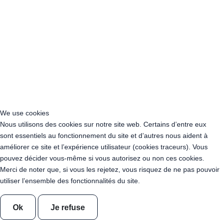
Acheter Guirlande Guinguette Nouvelle-Aquitaine
Acheter Guirlande Guinguette Occitanie
Acheter Guirlande Guinguette Pays de la Loire
Acheter Guirlande Guinguette Provence-Alpes-Côte d’Azur
Location Guirlande Guinguette Cachan (94230)
Acheter Guirlande Guinguette Athis-Mons (91200)
Acheter Guirlande Guinguette Nanterre (92014)
Acheter Guirlande Guinguette Colombes (92700)
Acheter Guirlande Guinguette Asnières-sur-Seine (92600)
Acheter Guirlande Guinguette Courbevoie (92400)
We use cookies
Acheter Guirlande Guinguette Rueil-Malmaison (92500)
Nous utilisons des cookies sur notre site web. Certains d’entre eux
Acheter Guirlande Guinguette Issy-les-Moulineaux (97132)
sont essentiels au fonctionnement du site et d’autres nous aident à
Acheter Guirlande Guinguette Levallois-Perret (92300)
améliorer ce site et l’expérience utilisateur (cookies traceurs). Vous
Acheter Guirlande Guinguette Antony (92160)
pouvez décider vous-même si vous autorisez ou non ces cookies.
Acheter Guirlande Guinguette Clichy (92110)
Merci de noter que, si vous les rejetez, vous risquez de ne pas pouvoir
Acheter Guirlande Guinguette Neuilly-sur-Seine (92200)
utiliser l’ensemble des fonctionnalités du site.
Acheter Guirlande Guinguette Clamart (92140)
Acheter Guirlande Guinguette Suresnes (92150)
Acheter Guirlande Guinguette Montrouge (92120)
Ok
Je refuse
Acheter Guirlande Guinguette Gennevilliers (92230)