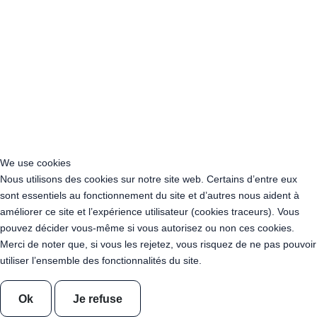
Location Guirlande Leds en France
Acheter Guirlande Guinguette Vosges (88)
Location Guirlande Guinguette Auvergne-Rhône-Alpes
Location Guirlande Guinguette Bourgogne-Franche-Comté
Location Guirlande Guinguette Bretagne
Location Guirlande Guinguette Centre-Val de Loire
Location Guirlande Guinguette Corse
We use cookies
Location Guirlande Guinguette Grand Est
Nous utilisons des cookies sur notre site web. Certains d’entre eux
Location Guirlande Guinguette Hauts-de-France
sont essentiels au fonctionnement du site et d’autres nous aident à
Location guirlande guinguette Ile-de-France
améliorer ce site et l’expérience utilisateur (cookies traceurs). Vous
Location Guirlande Guinguette Normandie
pouvez décider vous-même si vous autorisez ou non ces cookies.
Location Guirlande Guinguette Nouvelle-Aquitaine
Merci de noter que, si vous les rejetez, vous risquez de ne pas pouvoir
Location Guirlande Guinguette Occitanie
utiliser l’ensemble des fonctionnalités du site.
Location Guirlande Guinguette Pays de la Loire
Location Guirlande Guinguette Provence-Alpes-Côte d’Azur
Acheter Guirlande Guinguette Auvergne-Rhône-Alpes
Ok
Je refuse
Acheter Guirlande Guinguette Bourgogne-Franche-Comté