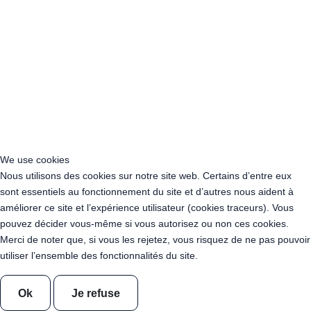
Acheter Guirlande Guinguette Six-Fours-les-Plages (83140)
Acheter Guirlande Guinguette Avignon (84000)
Acheter Guirlande Guinguette Boulogne-Billancourt (92100)
Acheter Guirlande Guinguette Viry-Châtillon (91170)
Acheter Guirlande Guinguette Vigneux-sur-Seine (91270)
Location Guirlande Guinguette Franconville (95130)
Location Guirlande Guinguette Garges-lès-Gonesse (95140)
Location Guirlande Guinguette Sarcelles (95200)
Location Guirlande Guinguette Cergy (95000)
Location Guirlande Guinguette Argenteuil (95100)
We use cookies
Location Guirlande Guinguette Charenton-le-Pont (94220)
Nous utilisons des cookies sur notre site web. Certains d’entre eux
Acheter Guirlande Guinguette Val-d'Oise (95)
sont essentiels au fonctionnement du site et d’autres nous aident à
Acheter Guirlande Guinguette Territoire de Belfort (90)
améliorer ce site et l’expérience utilisateur (cookies traceurs). Vous
Acheter Guirlande Guinguette Yonne (89)
pouvez décider vous-même si vous autorisez ou non ces cookies.
Location Guirlande Guinguette Alfortville (94140)
Merci de noter que, si vous les rejetez, vous risquez de ne pas pouvoir
Location Guirlande Guinguette Villeneuve-Saint-Georges (94190)
utiliser l’ensemble des fonctionnalités du site.
Location Guirlande Guinguette Le Perreux-sur-Marne (94170)
Location Guirlande Guinguette Nogent-sur-Marne (94130)
Ok
Je refuse
Location Guirlande Guinguette L'Haÿ-les-Roses (94240)