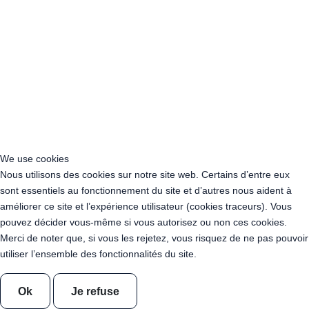
Acheter Guirlande Guinguette Salon-de-Provence (13300)
Acheter Guirlande Guinguette Istres (13800)
Acheter Guirlande Guinguette La Ciotat (13600)
Acheter Guirlande Guinguette Vitrolles (13127)
Acheter Guirlande Guinguette Marignane (13700)
Acheter Guirlande Guinguette Toulon (83000)
Acheter Guirlande Guinguette La Seyne-sur-Mer (83500)
Acheter Guirlande Guinguette Hyères (83400)
Acheter Guirlande Guinguette Fréjus (83370)
Acheter Guirlande Guinguette Draguignan (83300)
We use cookies
Acheter Guirlande Guinguette Saint-Raphaël (83530)
Nous utilisons des cookies sur notre site web. Certains d’entre eux
Acheter Guirlande Guinguette Six-Fours-les-Plages (83140)
sont essentiels au fonctionnement du site et d’autres nous aident à
Acheter Guirlande Guinguette Avignon (84000)
améliorer ce site et l’expérience utilisateur (cookies traceurs). Vous
Acheter Guirlande Guinguette Boulogne-Billancourt (92100)
pouvez décider vous-même si vous autorisez ou non ces cookies.
Acheter Guirlande Guinguette Viry-Châtillon (91170)
Merci de noter que, si vous les rejetez, vous risquez de ne pas pouvoir
Acheter Guirlande Guinguette Vigneux-sur-Seine (91270)
utiliser l’ensemble des fonctionnalités du site.
Location Guirlande Guinguette Franconville (95130)
Location Guirlande Guinguette Garges-lès-Gonesse (95140)
Ok
Je refuse
Location Guirlande Guinguette Sarcelles (95200)