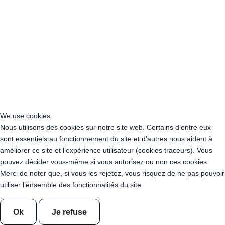
Location Guirlande Guinguette L'Haÿ-les-Roses (94240)
Location Guirlande Guinguette Créteil (94000)
Location Guirlande Guinguette Champigny-sur-Marne (94500)
Location Guirlande Guinguette Pierrefitte-sur-Seine (93380)
Location Guirlande Guinguette Monaco
Location Guirlande Guinguette Andorre
Location de guirlandes "Blanc Chaud"
Guirlande leds guinguette Blanc Chaud 10 Mètres
We use cookies
Guirlande leds guinguette Blanc Chaud 100 Mètres
Nous utilisons des cookies sur notre site web. Certains d’entre eux
Guirlande leds guinguette Blanc Chaud 200 Mètres
sont essentiels au fonctionnement du site et d’autres nous aident à
Guirlande leds guinguette Blanc Chaud 400 Mètres
améliorer ce site et l’expérience utilisateur (cookies traceurs). Vous
Guirlande leds guinguette Blanc Chaud Transparente 10 Mètres
pouvez décider vous-même si vous autorisez ou non ces cookies.
Guirlande leds guinguette Blanc Chaud Transparente 100 Mètres
Merci de noter que, si vous les rejetez, vous risquez de ne pas pouvoir
Guirlande leds guinguette Blanc Chaud Transparente 200 Mètres
utiliser l’ensemble des fonctionnalités du site.
Guirlande leds guinguette Blanc Chaud Transparente 400 Mètres
Guirlande Guinguette Ampoules Dimmables Blanc Chaud 50
Ok
Je refuse
mètres