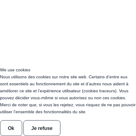
Location Guirlande Guinguette Auvergne-Rhône-Alpes
Location Guirlande Guinguette Bourgogne-Franche-Comté
Location Guirlande Guinguette Bretagne
Location Guirlande Guinguette Centre-Val de Loire
Location Guirlande Guinguette Corse
Location Guirlande Guinguette Grand Est
Location Guirlande Guinguette Hauts-de-France
Location guirlande guinguette Ile-de-France
Location Guirlande Guinguette Normandie
Location Guirlande Guinguette Nouvelle-Aquitaine
We use cookies
Location Guirlande Guinguette Occitanie
Nous utilisons des cookies sur notre site web. Certains d’entre eux
Location Guirlande Guinguette Pays de la Loire
sont essentiels au fonctionnement du site et d’autres nous aident à
Location Guirlande Guinguette Provence-Alpes-Côte d’Azur
améliorer ce site et l’expérience utilisateur (cookies traceurs). Vous
Acheter Guirlande Guinguette Auvergne-Rhône-Alpes
pouvez décider vous-même si vous autorisez ou non ces cookies.
Acheter Guirlande Guinguette Bourgogne-Franche-Comté
Merci de noter que, si vous les rejetez, vous risquez de ne pas pouvoir
Acheter Guirlande Guinguette Bretagne
utiliser l’ensemble des fonctionnalités du site.
Acheter Guirlande Guinguette Centre-Val de Loire
Acheter Guirlande Guinguette Corse
Ok
Je refuse
Acheter Guirlande Guinguette Grand Est