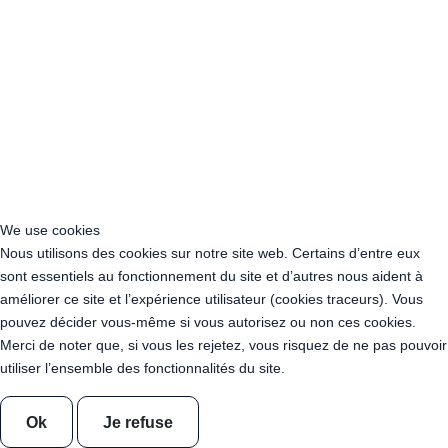
Acheter Guirlande Guinguette Bourgogne-Franche-Comté
Acheter Guirlande Guinguette Bretagne
Acheter Guirlande Guinguette Centre-Val de Loire
Acheter Guirlande Guinguette Corse
Acheter Guirlande Guinguette Grand Est
Acheter Guirlande Guinguette Hauts-de-France
Acheter Guirlande Guinguette Ile-de-France
Acheter Guirlande Guinguette Normandie
Acheter Guirlande Guinguette Nouvelle-Aquitaine
Acheter Guirlande Guinguette Occitanie
We use cookies
Acheter Guirlande Guinguette Pays de la Loire
Nous utilisons des cookies sur notre site web. Certains d’entre eux
Acheter Guirlande Guinguette Provence-Alpes-Côte d’Azur
sont essentiels au fonctionnement du site et d’autres nous aident à
Location Guirlande Guinguette Cachan (94230)
améliorer ce site et l’expérience utilisateur (cookies traceurs). Vous
Acheter Guirlande Guinguette Athis-Mons (91200)
pouvez décider vous-même si vous autorisez ou non ces cookies.
Acheter Guirlande Guinguette Nanterre (92014)
Merci de noter que, si vous les rejetez, vous risquez de ne pas pouvoir
Acheter Guirlande Guinguette Colombes (92700)
utiliser l’ensemble des fonctionnalités du site.
Acheter Guirlande Guinguette Asnières-sur-Seine (92600)
Acheter Guirlande Guinguette Courbevoie (92400)
Acheter Guirlande Guinguette Rueil-Malmaison (92500)
Ok
Je refuse
Acheter Guirlande Guinguette Issy-les-Moulineaux (97132)