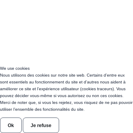
Location Guirlande Guinguette Gard (30)
Location Guirlande Guinguette Haute-Garonne (31)
Location Guirlande Guinguette Gers (32)
Location Guirlande Guinguette Gironde (33)
Location Guirlande Guinguette Hérault (34)
Location Guirlande Guinguette Ille-et-Vilaine (35)
Location Guirlande Guinguette Indre (36)
Location Guirlande Guinguette Indre-et-Loire (37)
Location Guirlande Guinguette Isère (38)
Location Guirlande Guinguette Jura (39)
We use cookies
Location Guirlande Guinguette Les Landes (40)
Nous utilisons des cookies sur notre site web. Certains d’entre eux
Location Guirlande Guinguette Loir-et-Cher (41)
sont essentiels au fonctionnement du site et d’autres nous aident à
Location Guirlande Guinguette Loire (42)
améliorer ce site et l’expérience utilisateur (cookies traceurs). Vous
Location Guirlande Guinguette Haute-Loire (43)
pouvez décider vous-même si vous autorisez ou non ces cookies.
Location Guirlande Guinguette Loire-Atlantique (44)
Merci de noter que, si vous les rejetez, vous risquez de ne pas pouvoir
Location Guirlande Guinguette Loiret (45)
utiliser l’ensemble des fonctionnalités du site.
Location Guirlande Guinguette Lot (46)
Location Guirlande Guinguette Lot-et-Garonne (47)
Location Guirlande Guinguette Lozère (48)
Ok
Je refuse
Location Guirlande Guinguette Maine-et-Loire (49)