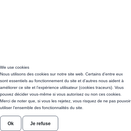
Acheter Guirlande Guinguette Somme (80)
Acheter Guirlande Guinguette Tarn (81)
Acheter Guirlande Guinguette Tarn-et-Garonne (82)
Acheter Guirlande Guinguette Var (83)
Acheter Guirlande Guinguette Vaucluse (84)
Acheter Guirlande Guinguette Vienne (86)
Acheter Guirlande Guinguette Vendée (85)
Acheter Guirlande Guinguette Haute-Vienne (87)
Acheter Guirlande Guinguette Essonne (91)
Acheter Guirlande Guinguette Hauts-de-Seine (92)
We use cookies
Acheter Guirlande Guinguette Seine-Saint-Denis (93)
Nous utilisons des cookies sur notre site web. Certains d’entre eux
Acheter Guirlande Guinguette Val-de-Marne (94)
sont essentiels au fonctionnement du site et d’autres nous aident à
Location Guirlande Guinguette Ain (01)
améliorer ce site et l’expérience utilisateur (cookies traceurs). Vous
Location Guirlande Guinguette Aisne (02)
pouvez décider vous-même si vous autorisez ou non ces cookies.
Location Guirlande Guinguette Allier (03)
Merci de noter que, si vous les rejetez, vous risquez de ne pas pouvoir
Location Guirlande Guinguette Alpes-de-Haute-Provence (04)
utiliser l’ensemble des fonctionnalités du site.
Location Guirlande Guinguette Hautes-Alpes (05)
Location Guirlande Guinguette Alpes-Maritimes (06)
Location Guirlande Guinguette Ardèche (07)
Ok
Je refuse
Location Guirlande Guinguette Ardennes (08)