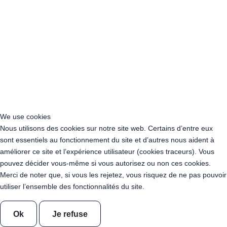
Acheter Guirlande Guinguette Ile-de-France
Acheter Guirlande Guinguette Normandie
Acheter Guirlande Guinguette Nouvelle-Aquitaine
Acheter Guirlande Guinguette Occitanie
Acheter Guirlande Guinguette Pays de la Loire
Acheter Guirlande Guinguette Provence-Alpes-Côte d’Azur
Location Guirlande Guinguette Cachan (94230)
Acheter Guirlande Guinguette Athis-Mons (91200)
Acheter Guirlande Guinguette Nanterre (92014)
Acheter Guirlande Guinguette Colombes (92700)
We use cookies
Acheter Guirlande Guinguette Asnières-sur-Seine (92600)
Nous utilisons des cookies sur notre site web. Certains d’entre eux
Acheter Guirlande Guinguette Courbevoie (92400)
sont essentiels au fonctionnement du site et d’autres nous aident à
Acheter Guirlande Guinguette Rueil-Malmaison (92500)
améliorer ce site et l’expérience utilisateur (cookies traceurs). Vous
Acheter Guirlande Guinguette Issy-les-Moulineaux (97132)
pouvez décider vous-même si vous autorisez ou non ces cookies.
Acheter Guirlande Guinguette Levallois-Perret (92300)
Merci de noter que, si vous les rejetez, vous risquez de ne pas pouvoir
Acheter Guirlande Guinguette Antony (92160)
utiliser l’ensemble des fonctionnalités du site.
Acheter Guirlande Guinguette Clichy (92110)
Acheter Guirlande Guinguette Neuilly-sur-Seine (92200)
Ok
Je refuse
Acheter Guirlande Guinguette Clamart (92140)