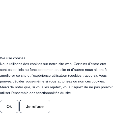
Acheter Guirlande Guinguette Courbevoie (92400)
Acheter Guirlande Guinguette Rueil-Malmaison (92500)
Acheter Guirlande Guinguette Issy-les-Moulineaux (97132)
Acheter Guirlande Guinguette Levallois-Perret (92300)
Acheter Guirlande Guinguette Antony (92160)
Acheter Guirlande Guinguette Clichy (92110)
Acheter Guirlande Guinguette Neuilly-sur-Seine (92200)
Acheter Guirlande Guinguette Clamart (92140)
Acheter Guirlande Guinguette Suresnes (92150)
Acheter Guirlande Guinguette Montrouge (92120)
We use cookies
Acheter Guirlande Guinguette Gennevilliers (92230)
Nous utilisons des cookies sur notre site web. Certains d’entre eux
Acheter Guirlande Guinguette Meudon (92190)
sont essentiels au fonctionnement du site et d’autres nous aident à
Acheter Guirlande Guinguette Puteaux (92800)
améliorer ce site et l’expérience utilisateur (cookies traceurs). Vous
Acheter Guirlande Guinguette Bagneux (92220)
pouvez décider vous-même si vous autorisez ou non ces cookies.
Acheter Guirlande Guinguette Châtillon (92320)
Merci de noter que, si vous les rejetez, vous risquez de ne pas pouvoir
Acheter Guirlande Guinguette Châtenay-Malabry (92290)
utiliser l’ensemble des fonctionnalités du site.
Acheter Guirlande Guinguette Malakoff (92240)
Acheter Guirlande Guinguette Saint-Cloud (92210)
Acheter Guirlande Guinguette Saint-Denis (93200)
Ok
Je refuse
Acheter Guirlande Guinguette Montreuil (93100)