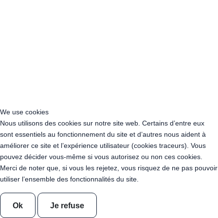
Acheter Guirlande Guinguette Courbevoie (92400)
Acheter Guirlande Guinguette Rueil-Malmaison (92500)
Acheter Guirlande Guinguette Issy-les-Moulineaux (97132)
Acheter Guirlande Guinguette Levallois-Perret (92300)
Acheter Guirlande Guinguette Antony (92160)
Acheter Guirlande Guinguette Clichy (92110)
Acheter Guirlande Guinguette Neuilly-sur-Seine (92200)
Acheter Guirlande Guinguette Clamart (92140)
Acheter Guirlande Guinguette Suresnes (92150)
Acheter Guirlande Guinguette Montrouge (92120)
We use cookies
Acheter Guirlande Guinguette Gennevilliers (92230)
Nous utilisons des cookies sur notre site web. Certains d’entre eux
Acheter Guirlande Guinguette Meudon (92190)
sont essentiels au fonctionnement du site et d’autres nous aident à
Acheter Guirlande Guinguette Puteaux (92800)
améliorer ce site et l’expérience utilisateur (cookies traceurs). Vous
Acheter Guirlande Guinguette Bagneux (92220)
pouvez décider vous-même si vous autorisez ou non ces cookies.
Acheter Guirlande Guinguette Châtillon (92320)
Merci de noter que, si vous les rejetez, vous risquez de ne pas pouvoir
Acheter Guirlande Guinguette Châtenay-Malabry (92290)
utiliser l’ensemble des fonctionnalités du site.
Acheter Guirlande Guinguette Malakoff (92240)
Acheter Guirlande Guinguette Saint-Cloud (92210)
Ok
Je refuse
Acheter Guirlande Guinguette Saint-Denis (93200)
Acheter Guirlande Guinguette Montreuil (93100)