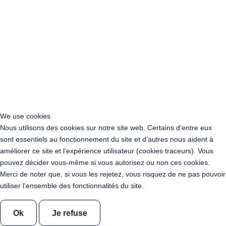
Acheter Guirlande Guinguette Bourgogne-Franche-Comté
Acheter Guirlande Guinguette Bretagne
Acheter Guirlande Guinguette Centre-Val de Loire
Acheter Guirlande Guinguette Corse
Acheter Guirlande Guinguette Grand Est
Acheter Guirlande Guinguette Hauts-de-France
Acheter Guirlande Guinguette Ile-de-France
Acheter Guirlande Guinguette Normandie
Acheter Guirlande Guinguette Nouvelle-Aquitaine
Acheter Guirlande Guinguette Occitanie
We use cookies
Acheter Guirlande Guinguette Pays de la Loire
Nous utilisons des cookies sur notre site web. Certains d’entre eux
Acheter Guirlande Guinguette Provence-Alpes-Côte d’Azur
sont essentiels au fonctionnement du site et d’autres nous aident à
Location Guirlande Guinguette Cachan (94230)
améliorer ce site et l’expérience utilisateur (cookies traceurs). Vous
Acheter Guirlande Guinguette Athis-Mons (91200)
pouvez décider vous-même si vous autorisez ou non ces cookies.
Acheter Guirlande Guinguette Nanterre (92014)
Merci de noter que, si vous les rejetez, vous risquez de ne pas pouvoir
Acheter Guirlande Guinguette Colombes (92700)
utiliser l’ensemble des fonctionnalités du site.
Acheter Guirlande Guinguette Asnières-sur-Seine (92600)
Acheter Guirlande Guinguette Courbevoie (92400)
Ok
Je refuse
Acheter Guirlande Guinguette Rueil-Malmaison (92500)