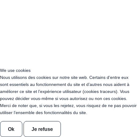
Acheter Guirlande Guinguette Rueil-Malmaison (92500)
Acheter Guirlande Guinguette Issy-les-Moulineaux (97132)
Acheter Guirlande Guinguette Levallois-Perret (92300)
Acheter Guirlande Guinguette Antony (92160)
Acheter Guirlande Guinguette Clichy (92110)
Acheter Guirlande Guinguette Neuilly-sur-Seine (92200)
Acheter Guirlande Guinguette Clamart (92140)
Acheter Guirlande Guinguette Suresnes (92150)
Acheter Guirlande Guinguette Montrouge (92120)
Acheter Guirlande Guinguette Gennevilliers (92230)
We use cookies
Acheter Guirlande Guinguette Meudon (92190)
Nous utilisons des cookies sur notre site web. Certains d’entre eux
Acheter Guirlande Guinguette Puteaux (92800)
sont essentiels au fonctionnement du site et d’autres nous aident à
Acheter Guirlande Guinguette Bagneux (92220)
améliorer ce site et l’expérience utilisateur (cookies traceurs). Vous
Acheter Guirlande Guinguette Châtillon (92320)
pouvez décider vous-même si vous autorisez ou non ces cookies.
Acheter Guirlande Guinguette Châtenay-Malabry (92290)
Merci de noter que, si vous les rejetez, vous risquez de ne pas pouvoir
Acheter Guirlande Guinguette Malakoff (92240)
utiliser l’ensemble des fonctionnalités du site.
Acheter Guirlande Guinguette Saint-Cloud (92210)
Acheter Guirlande Guinguette Saint-Denis (93200)
Ok
Je refuse
Acheter Guirlande Guinguette Montreuil (93100)