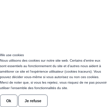
Acheter Guirlande Guinguette Hauts-de-France
Acheter Guirlande Guinguette Ile-de-France
Acheter Guirlande Guinguette Normandie
Acheter Guirlande Guinguette Nouvelle-Aquitaine
Acheter Guirlande Guinguette Occitanie
Acheter Guirlande Guinguette Pays de la Loire
Acheter Guirlande Guinguette Provence-Alpes-Côte d’Azur
Location Guirlande Guinguette Cachan (94230)
Acheter Guirlande Guinguette Athis-Mons (91200)
Acheter Guirlande Guinguette Nanterre (92014)
We use cookies
Acheter Guirlande Guinguette Colombes (92700)
Nous utilisons des cookies sur notre site web. Certains d’entre eux
Acheter Guirlande Guinguette Asnières-sur-Seine (92600)
sont essentiels au fonctionnement du site et d’autres nous aident à
Acheter Guirlande Guinguette Courbevoie (92400)
améliorer ce site et l’expérience utilisateur (cookies traceurs). Vous
Acheter Guirlande Guinguette Rueil-Malmaison (92500)
pouvez décider vous-même si vous autorisez ou non ces cookies.
Acheter Guirlande Guinguette Issy-les-Moulineaux (97132)
Merci de noter que, si vous les rejetez, vous risquez de ne pas pouvoir
Acheter Guirlande Guinguette Levallois-Perret (92300)
utiliser l’ensemble des fonctionnalités du site.
Acheter Guirlande Guinguette Antony (92160)
Acheter Guirlande Guinguette Clichy (92110)
Ok
Je refuse
Acheter Guirlande Guinguette Neuilly-sur-Seine (92200)
Acheter Guirlande Guinguette Clamart (92140)