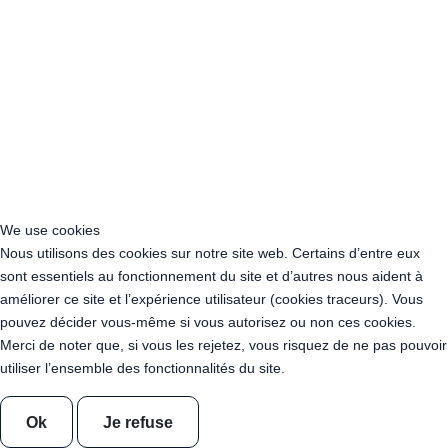
Acheter Guirlande Guinguette Puteaux (92800)
Acheter Guirlande Guinguette Bagneux (92220)
Acheter Guirlande Guinguette Châtillon (92320)
Acheter Guirlande Guinguette Châtenay-Malabry (92290)
Acheter Guirlande Guinguette Malakoff (92240)
Acheter Guirlande Guinguette Saint-Cloud (92210)
Acheter Guirlande Guinguette Saint-Denis (93200)
Acheter Guirlande Guinguette Montreuil (93100)
Acheter Guirlande Guinguette Aubervilliers (93300)
Acheter Guirlande Guinguette Aulnay-sous-Bois (93600)
We use cookies
Acheter Guirlande Guinguette Drancy (93700)
Nous utilisons des cookies sur notre site web. Certains d’entre eux
Acheter Guirlande Guinguette Noisy-le-Grand (93160)
sont essentiels au fonctionnement du site et d’autres nous aident à
Acheter Guirlande Guinguette Pantin (93500)
améliorer ce site et l’expérience utilisateur (cookies traceurs). Vous
Acheter Guirlande Guinguette Le Blanc-Mesnil (93150)
pouvez décider vous-même si vous autorisez ou non ces cookies.
Acheter Guirlande Guinguette Épinay-sur-Seine (93800)
Merci de noter que, si vous les rejetez, vous risquez de ne pas pouvoir
Acheter Guirlande Guinguette Bobigny (93022)
utiliser l’ensemble des fonctionnalités du site.
Acheter Guirlande Guinguette Bondy (93140)
Acheter Guirlande Guinguette Sevran (93270)
Acheter Guirlande Guinguette Saint-Ouen-sur-Seine (93400)
Ok
Je refuse
Acheter Guirlande Guinguette Rosny-sous-Bois (93110)