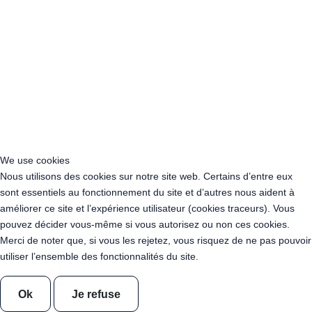
Guirlande Guinguette Ampoules Dimmables Blanc Chaud 200
mètres
Guirlande Guinguette Ampoules Pleines Dimmables 50 mètres
Blanc Chaud
Guirlande Guinguette Ampoules Pleines Dimmables 100 mètres
Blanc Chaud
Guirlande Guinguette Ampoules Pleines Dimmables 150 mètres
Blanc Chaud
Guirlande Guinguette Ampoules Pleines Dimmables 200 mètres
Blanc Chaud
We use cookies
Location Chaise en Bois Vintage
Nous utilisons des cookies sur notre site web. Certains d’entre eux
Location Table en Bois Vintage
sont essentiels au fonctionnement du site et d’autres nous aident à
Location Tonneau Mât en bois 350 cm
améliorer ce site et l’expérience utilisateur (cookies traceurs). Vous
Location 10 tonneaux mâts en bois 350 cm
pouvez décider vous-même si vous autorisez ou non ces cookies.
Location Tonneau Mange-debout en Bois
Merci de noter que, si vous les rejetez, vous risquez de ne pas pouvoir
Location Table basse en Bois
utiliser l’ensemble des fonctionnalités du site.
Location Mini Pétanque - Daddy-Pétanque
Location Guirlande UV - Ultraviolet - Lumière Noire 10 mètres
Location Guirlande UV - Ultraviolet - Lumière Noire 50 mètres
Ok
Je refuse
Location Guirlande UV - Ultraviolet - Lumière Noire 100 mètres