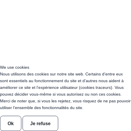
Acheter Guirlande Guinguette Corrèze (19)
Acheter Guirlande Guinguette Corse-du-Sud (2A)
Acheter Guirlande Guinguette Côte-d'Or (21)
Acheter Guirlande Guinguette Côtes-d'Armor (22)
Acheter Guirlande Guinguette Creuse (23)
Acheter Guirlande Guinguette Dordogne (24)
Acheter Guirlande Guinguette Doubs (25)
Acheter Guirlande Guinguette Drôme (26)
Acheter Guirlande Guinguette Eure (27)
Acheter Guirlande Guinguette Eure-et-Loir (28)
We use cookies
Acheter Guirlande Guinguette Finistère (29)
Nous utilisons des cookies sur notre site web. Certains d’entre eux
Acheter Guirlande Guinguette Gard (30)
sont essentiels au fonctionnement du site et d’autres nous aident à
Acheter Guirlande Guinguette Haute-Garonne (31)
améliorer ce site et l’expérience utilisateur (cookies traceurs). Vous
Acheter Guirlande Guinguette Gers (32)
pouvez décider vous-même si vous autorisez ou non ces cookies.
Acheter Guirlande Guinguette Gironde (33)
Merci de noter que, si vous les rejetez, vous risquez de ne pas pouvoir
Acheter Guirlande Guinguette Hérault (34)
utiliser l’ensemble des fonctionnalités du site.
Acheter Guirlande Guinguette Ille-et-Vilaine (35)
Acheter Guirlande Guinguette Indre (36)
Ok
Je refuse
Acheter Guirlande Guinguette Indre-et-Loire (37)