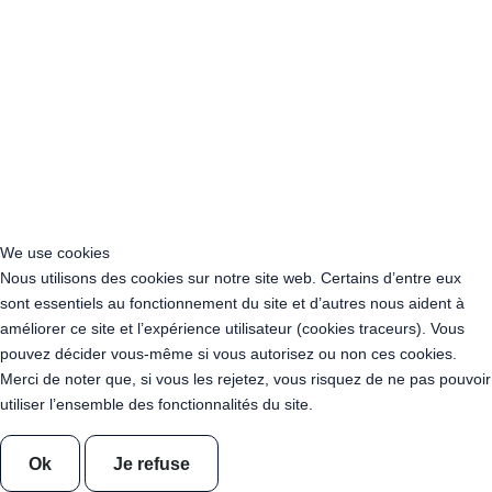
Acheter Guirlande Guinguette Montreuil (93100)
Acheter Guirlande Guinguette Aubervilliers (93300)
Acheter Guirlande Guinguette Aulnay-sous-Bois (93600)
Acheter Guirlande Guinguette Drancy (93700)
Acheter Guirlande Guinguette Noisy-le-Grand (93160)
Acheter Guirlande Guinguette Pantin (93500)
Acheter Guirlande Guinguette Le Blanc-Mesnil (93150)
Acheter Guirlande Guinguette Épinay-sur-Seine (93800)
Acheter Guirlande Guinguette Bobigny (93022)
Acheter Guirlande Guinguette Bondy (93140)
We use cookies
Acheter Guirlande Guinguette Sevran (93270)
Nous utilisons des cookies sur notre site web. Certains d’entre eux
Acheter Guirlande Guinguette Saint-Ouen-sur-Seine (93400)
sont essentiels au fonctionnement du site et d’autres nous aident à
Acheter Guirlande Guinguette Rosny-sous-Bois (93110)
améliorer ce site et l’expérience utilisateur (cookies traceurs). Vous
Acheter Guirlande Guinguette Livry-Gargan (93190)
pouvez décider vous-même si vous autorisez ou non ces cookies.
Acheter Guirlande Guinguette Noisy-le-Sec (93130)
Merci de noter que, si vous les rejetez, vous risquez de ne pas pouvoir
Acheter Guirlande Guinguette La Courneuve (93120)
utiliser l’ensemble des fonctionnalités du site.
Acheter Guirlande Guinguette Gagny (93220)
Acheter Guirlande Guinguette Stains (93240)
Acheter Guirlande Guinguette Villepinte (93420)
Ok
Je refuse
Acheter Guirlande Guinguette Tremblay-en-France (93290)