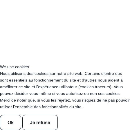
Acheter Guirlande Guinguette Pays de la Loire
Acheter Guirlande Guinguette Provence-Alpes-Côte d’Azur
Location Guirlande Guinguette Cachan (94230)
Acheter Guirlande Guinguette Athis-Mons (91200)
Acheter Guirlande Guinguette Nanterre (92014)
Acheter Guirlande Guinguette Colombes (92700)
Acheter Guirlande Guinguette Asnières-sur-Seine (92600)
Acheter Guirlande Guinguette Courbevoie (92400)
Acheter Guirlande Guinguette Rueil-Malmaison (92500)
Acheter Guirlande Guinguette Issy-les-Moulineaux (97132)
We use cookies
Acheter Guirlande Guinguette Levallois-Perret (92300)
Nous utilisons des cookies sur notre site web. Certains d’entre eux
Acheter Guirlande Guinguette Antony (92160)
sont essentiels au fonctionnement du site et d’autres nous aident à
Acheter Guirlande Guinguette Clichy (92110)
améliorer ce site et l’expérience utilisateur (cookies traceurs). Vous
Acheter Guirlande Guinguette Neuilly-sur-Seine (92200)
pouvez décider vous-même si vous autorisez ou non ces cookies.
Acheter Guirlande Guinguette Clamart (92140)
Merci de noter que, si vous les rejetez, vous risquez de ne pas pouvoir
Acheter Guirlande Guinguette Suresnes (92150)
utiliser l’ensemble des fonctionnalités du site.
Acheter Guirlande Guinguette Montrouge (92120)
Acheter Guirlande Guinguette Gennevilliers (92230)
Acheter Guirlande Guinguette Meudon (92190)
Ok
Je refuse
Acheter Guirlande Guinguette Puteaux (92800)