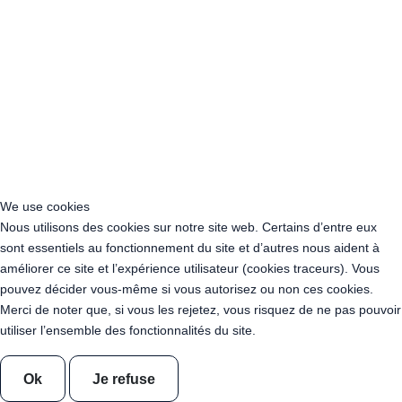
Acheter Guirlande Guinguette Rueil-Malmaison (92500)
Acheter Guirlande Guinguette Issy-les-Moulineaux (97132)
Acheter Guirlande Guinguette Levallois-Perret (92300)
Acheter Guirlande Guinguette Antony (92160)
Acheter Guirlande Guinguette Clichy (92110)
Acheter Guirlande Guinguette Neuilly-sur-Seine (92200)
Acheter Guirlande Guinguette Clamart (92140)
Acheter Guirlande Guinguette Suresnes (92150)
Acheter Guirlande Guinguette Montrouge (92120)
Acheter Guirlande Guinguette Gennevilliers (92230)
We use cookies
Acheter Guirlande Guinguette Meudon (92190)
Nous utilisons des cookies sur notre site web. Certains d’entre eux
Acheter Guirlande Guinguette Puteaux (92800)
sont essentiels au fonctionnement du site et d’autres nous aident à
Acheter Guirlande Guinguette Bagneux (92220)
améliorer ce site et l’expérience utilisateur (cookies traceurs). Vous
Acheter Guirlande Guinguette Châtillon (92320)
pouvez décider vous-même si vous autorisez ou non ces cookies.
Acheter Guirlande Guinguette Châtenay-Malabry (92290)
Merci de noter que, si vous les rejetez, vous risquez de ne pas pouvoir
Acheter Guirlande Guinguette Malakoff (92240)
utiliser l’ensemble des fonctionnalités du site.
Acheter Guirlande Guinguette Saint-Cloud (92210)
Acheter Guirlande Guinguette Saint-Denis (93200)
Ok
Je refuse
Acheter Guirlande Guinguette Montreuil (93100)