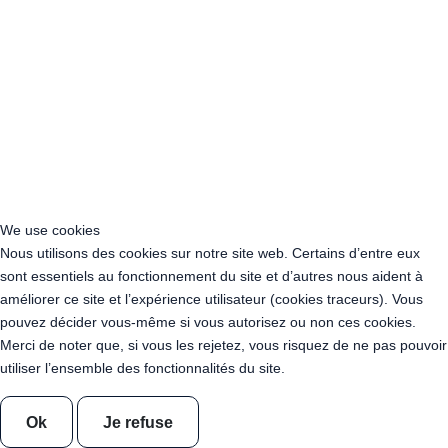
Acheter Guirlande Guinguette Hauts-de-France
Acheter Guirlande Guinguette Ile-de-France
Acheter Guirlande Guinguette Normandie
Acheter Guirlande Guinguette Nouvelle-Aquitaine
Acheter Guirlande Guinguette Occitanie
Acheter Guirlande Guinguette Pays de la Loire
Acheter Guirlande Guinguette Provence-Alpes-Côte d’Azur
Location Guirlande Guinguette Cachan (94230)
Acheter Guirlande Guinguette Athis-Mons (91200)
Acheter Guirlande Guinguette Nanterre (92014)
We use cookies
Acheter Guirlande Guinguette Colombes (92700)
Nous utilisons des cookies sur notre site web. Certains d’entre eux
Acheter Guirlande Guinguette Asnières-sur-Seine (92600)
sont essentiels au fonctionnement du site et d’autres nous aident à
Acheter Guirlande Guinguette Courbevoie (92400)
améliorer ce site et l’expérience utilisateur (cookies traceurs). Vous
Acheter Guirlande Guinguette Rueil-Malmaison (92500)
pouvez décider vous-même si vous autorisez ou non ces cookies.
Acheter Guirlande Guinguette Issy-les-Moulineaux (97132)
Merci de noter que, si vous les rejetez, vous risquez de ne pas pouvoir
Acheter Guirlande Guinguette Levallois-Perret (92300)
utiliser l’ensemble des fonctionnalités du site.
Acheter Guirlande Guinguette Antony (92160)
Acheter Guirlande Guinguette Clichy (92110)
Ok
Je refuse
Acheter Guirlande Guinguette Neuilly-sur-Seine (92200)