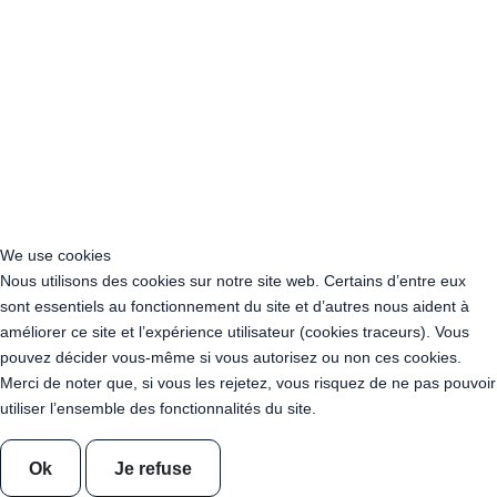
Location guirlande guinguette Ile-de-France
Location Guirlande Guinguette Normandie
Location Guirlande Guinguette Nouvelle-Aquitaine
Location Guirlande Guinguette Occitanie
Location Guirlande Guinguette Pays de la Loire
Location Guirlande Guinguette Provence-Alpes-Côte d’Azur
Acheter Guirlande Guinguette Auvergne-Rhône-Alpes
Acheter Guirlande Guinguette Bourgogne-Franche-Comté
Acheter Guirlande Guinguette Bretagne
Acheter Guirlande Guinguette Centre-Val de Loire
We use cookies
Acheter Guirlande Guinguette Corse
Nous utilisons des cookies sur notre site web. Certains d’entre eux
Acheter Guirlande Guinguette Grand Est
sont essentiels au fonctionnement du site et d’autres nous aident à
Acheter Guirlande Guinguette Hauts-de-France
améliorer ce site et l’expérience utilisateur (cookies traceurs). Vous
Acheter Guirlande Guinguette Ile-de-France
pouvez décider vous-même si vous autorisez ou non ces cookies.
Acheter Guirlande Guinguette Normandie
Merci de noter que, si vous les rejetez, vous risquez de ne pas pouvoir
Acheter Guirlande Guinguette Nouvelle-Aquitaine
utiliser l’ensemble des fonctionnalités du site.
Acheter Guirlande Guinguette Occitanie
Acheter Guirlande Guinguette Pays de la Loire
Ok
Je refuse
Acheter Guirlande Guinguette Provence-Alpes-Côte d’Azur