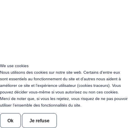
Acheter Guirlande Guinguette Antony (92160)
Acheter Guirlande Guinguette Clichy (92110)
Acheter Guirlande Guinguette Neuilly-sur-Seine (92200)
Acheter Guirlande Guinguette Clamart (92140)
Acheter Guirlande Guinguette Suresnes (92150)
Acheter Guirlande Guinguette Montrouge (92120)
Acheter Guirlande Guinguette Gennevilliers (92230)
Acheter Guirlande Guinguette Meudon (92190)
Acheter Guirlande Guinguette Puteaux (92800)
Acheter Guirlande Guinguette Bagneux (92220)
We use cookies
Acheter Guirlande Guinguette Châtillon (92320)
Nous utilisons des cookies sur notre site web. Certains d’entre eux
Acheter Guirlande Guinguette Châtenay-Malabry (92290)
sont essentiels au fonctionnement du site et d’autres nous aident à
Acheter Guirlande Guinguette Malakoff (92240)
améliorer ce site et l’expérience utilisateur (cookies traceurs). Vous
Acheter Guirlande Guinguette Saint-Cloud (92210)
pouvez décider vous-même si vous autorisez ou non ces cookies.
Acheter Guirlande Guinguette Saint-Denis (93200)
Merci de noter que, si vous les rejetez, vous risquez de ne pas pouvoir
Acheter Guirlande Guinguette Montreuil (93100)
utiliser l’ensemble des fonctionnalités du site.
Acheter Guirlande Guinguette Aubervilliers (93300)
Acheter Guirlande Guinguette Aulnay-sous-Bois (93600)
Acheter Guirlande Guinguette Drancy (93700)
Ok
Je refuse
Acheter Guirlande Guinguette Noisy-le-Grand (93160)