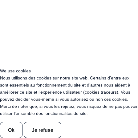
Acheter Guirlande Guinguette Vosges (88)
Location Guirlande Guinguette Auvergne-Rhône-Alpes
Location Guirlande Guinguette Bourgogne-Franche-Comté
Location Guirlande Guinguette Bretagne
Location Guirlande Guinguette Centre-Val de Loire
Location Guirlande Guinguette Corse
Location Guirlande Guinguette Grand Est
Location Guirlande Guinguette Hauts-de-France
We use cookies
Location guirlande guinguette Ile-de-France
Nous utilisons des cookies sur notre site web. Certains d’entre eux
Location Guirlande Guinguette Normandie
sont essentiels au fonctionnement du site et d’autres nous aident à
Location Guirlande Guinguette Nouvelle-Aquitaine
améliorer ce site et l’expérience utilisateur (cookies traceurs). Vous
Location Guirlande Guinguette Occitanie
pouvez décider vous-même si vous autorisez ou non ces cookies.
Location Guirlande Guinguette Pays de la Loire
Merci de noter que, si vous les rejetez, vous risquez de ne pas pouvoir
Location Guirlande Guinguette Provence-Alpes-Côte d’Azur
utiliser l’ensemble des fonctionnalités du site.
Acheter Guirlande Guinguette Auvergne-Rhône-Alpes
Acheter Guirlande Guinguette Bourgogne-Franche-Comté
Acheter Guirlande Guinguette Bretagne
Ok
Je refuse
Acheter Guirlande Guinguette Centre-Val de Loire