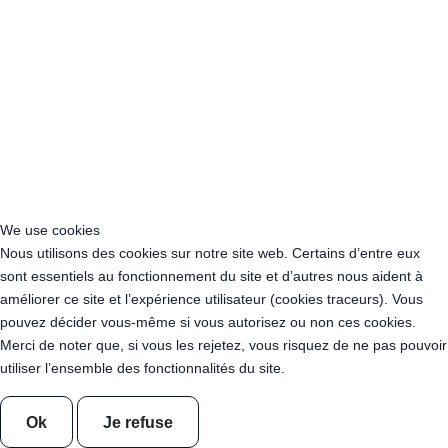
Acheter Guirlande Guinguette Indre-et-Loire (37)
Acheter Guirlande Guinguette Isère (38)
Acheter Guirlande Guinguette Jura (39)
Acheter Guirlande Guinguette Landes (40)
Acheter Guirlande Guinguette Loir-et-Cher (41)
Acheter Guirlande Guinguette Loire (42)
Acheter Guirlande Guinguette Haute-Loire (43)
Acheter Guirlande Guinguette Loire-Atlantique (44)
Acheter Guirlande Guinguette Loiret (45)
Acheter Guirlande Guinguette Lot (46)
We use cookies
Acheter Guirlande Guinguette Lot-et-Garonne (47)
Nous utilisons des cookies sur notre site web. Certains d’entre eux
Acheter Guirlande Guinguette Lozère (48)
sont essentiels au fonctionnement du site et d’autres nous aident à
Acheter Guirlande Guinguette Maine-et-Loire (49)
améliorer ce site et l’expérience utilisateur (cookies traceurs). Vous
Acheter Guirlande Guinguette Manche (50)
pouvez décider vous-même si vous autorisez ou non ces cookies.
Acheter Guirlande Guinguette Marne (51)
Merci de noter que, si vous les rejetez, vous risquez de ne pas pouvoir
Acheter Guirlande Guinguette Haute-Marne (52)
utiliser l’ensemble des fonctionnalités du site.
Acheter Guirlande Guinguette Mayenne (53)
Acheter Guirlande Guinguette Meurthe-et-Moselle (54)
Acheter Guirlande Guinguette Meuse (55)
Ok
Je refuse
Acheter Guirlande Guinguette Morbihan (56)