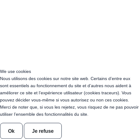
Acheter Guirlande Guinguette Le Mans (72000)
Acheter Guirlande Guinguette La Roche-sur-Yon (85000)
Acheter Guirlande Guinguette Les Sables-d'Olonne (85100)
Acheter Guirlande Guinguette Vendée (85)
Acheter Guirlande Guinguette Gap (05000)
Acheter Guirlande Guinguette Nice (06000)
Acheter Guirlande Guinguette Cannes (06400)
Acheter Guirlande Guinguette Antibes (06160)
Acheter Guirlande Guinguette Cagnes-sur-Mer (06800)
Acheter Guirlande Guinguette Grasse (06130)
We use cookies
Acheter Guirlande Guinguette Le Cannet (06110)
Nous utilisons des cookies sur notre site web. Certains d’entre eux
Acheter Guirlande Guinguette Menton (06500)
sont essentiels au fonctionnement du site et d’autres nous aident à
Acheter Guirlande Guinguette Marseille (13000)
améliorer ce site et l’expérience utilisateur (cookies traceurs). Vous
Acheter Guirlande Guinguette Aix-en-Provence (13080)
pouvez décider vous-même si vous autorisez ou non ces cookies.
Acheter Guirlande Guinguette Arles (13104)
Merci de noter que, si vous les rejetez, vous risquez de ne pas pouvoir
Acheter Guirlande Guinguette Martigues (13117)
utiliser l’ensemble des fonctionnalités du site.
Acheter Guirlande Guinguette Aubagne (13400)
Acheter Guirlande Guinguette Salon-de-Provence (13300)
Ok
Je refuse
Acheter Guirlande Guinguette Istres (13800)
Acheter Guirlande Guinguette La Ciotat (13600)