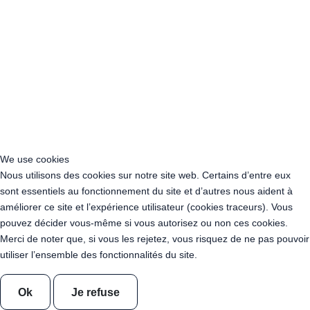
Location Cercle 5 branches - 1 IN 5 OUT
Location Câble Connecteur en T 1 en 2
Location Câble Connecteur en T 1 en 3
Location Descente de Guirlande 20 cm
Location Descente de Guirlande 30 cm
Location Descente de Guirlande 40 cm
Location Câble rallonge 20cm
Location Câble rallonge 5m
Location Câble rallonge 10m
Guirlande KOBA - Mimosa - 10m X 20 ampoules
Lampe retro metal or
Lampe retro metal argent
We use cookies
Lampe retro metal or rose
Lampe retro metal or arrondie
Nous utilisons des cookies sur notre site web. Certains d’entre eux
Lampe retro metal argent arrondie
sont essentiels au fonctionnement du site et d’autres nous aident à
Lampe retro metal or rose arrondie
améliorer ce site et l’expérience utilisateur (cookies traceurs). Vous
Location Tabouret Haut Métal Blanc
pouvez décider vous-même si vous autorisez ou non ces cookies.
Location Tabouret Bas Métal Noir
Merci de noter que, si vous les rejetez, vous risquez de ne pas pouvoir
Location Tabouret Bas Métal Blanc
utiliser l’ensemble des fonctionnalités du site.
Location Tabouret Haut Métal Noir
Location FATPOP 300 - 8 Pers - Couleur Azul + coussins
Ok
Je refuse
Location FATPOP 300 - 8 Pers - Couleur Café + coussins
Location FATPOP 300 - 8 Pers - Couleur Argent + coussins