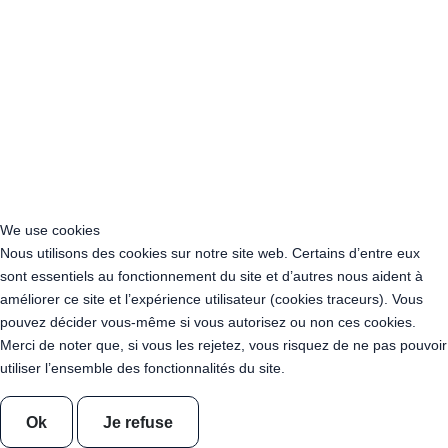
Location Guirlande Guinguette Normandie
Location Guirlande Guinguette Nouvelle-Aquitaine
Location Guirlande Guinguette Occitanie
Location Guirlande Guinguette Pays de la Loire
Location Guirlande Guinguette Provence-Alpes-Côte d’Azur
Acheter Guirlande Guinguette Auvergne-Rhône-Alpes
Acheter Guirlande Guinguette Bourgogne-Franche-Comté
Acheter Guirlande Guinguette Bretagne
Acheter Guirlande Guinguette Centre-Val de Loire
Acheter Guirlande Guinguette Corse
We use cookies
Acheter Guirlande Guinguette Grand Est
Nous utilisons des cookies sur notre site web. Certains d’entre eux
Acheter Guirlande Guinguette Hauts-de-France
sont essentiels au fonctionnement du site et d’autres nous aident à
Acheter Guirlande Guinguette Ile-de-France
améliorer ce site et l’expérience utilisateur (cookies traceurs). Vous
Acheter Guirlande Guinguette Normandie
pouvez décider vous-même si vous autorisez ou non ces cookies.
Acheter Guirlande Guinguette Nouvelle-Aquitaine
Merci de noter que, si vous les rejetez, vous risquez de ne pas pouvoir
Acheter Guirlande Guinguette Occitanie
utiliser l’ensemble des fonctionnalités du site.
Acheter Guirlande Guinguette Pays de la Loire
Acheter Guirlande Guinguette Provence-Alpes-Côte d’Azur
Ok
Je refuse
Location Guirlande Guinguette Cachan (94230)