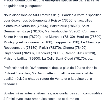
MaGuinguette.com est une entreprise spécialisée dans la Vente
de guirlandes guinguettes.
Nous disposons de 5000 mètres de guirlandes à votre disposition
pour égayer vos événements à Poissy (78300) et aux villes
alentours à Versailles (78000), Sartrouville (78500), Saint-
Germain-en-Laye (78100), Mantes-la-Jolie (78200), Conflans-
Sainte-Honorine (78700), Les Mureaux (78130), Houilles (78800),
Montigny-le-Bretonneux (78180), Trappes (78190), Le Chesnay-
Rocquencourt (78150), Plaisir (78370), Chatou (78400),
Guyancourt (78280), Élancourt (78990), Rambouillet (78120),
Maisons-Laffitte (78600), La Celle-Saint-Cloud (78170), etc.
Professionnel de l'événementiel depuis plus de 10 ans dans le
Poitou-Charentes, MaGuinguette.com alloue un matériel de
qualité, révisé à chaque retour de Vente et à la pointe de la
tendance.
Solides, résistantes et étanches, nos guirlandes sont combinables
à l'infini avec leurs ampoules costauds et durables.