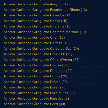
Acheter Guirlande Guinguette Aveyron (12)
Acheter Guirlande Guinguette Bouches-du-Rhône (13)
Acheter Guirlande Guinguette Calvados (14)
Acheter Guirlande Guinguette Cantal (15)
Acheter Guirlande Guinguette Charente (16)
Acheter Guirlande Guinguette Charente-Maritime (17)
Acheter Guirlande Guinguette Cher (18)
Acheter Guirlande Guinguette Corrèze (19)
Acheter Guirlande Guinguette Corse-du-Sud (2A)
Acheter Guirlande Guinguette Côte-d'Or (21)
We use cookies
Acheter Guirlande Guinguette Côtes-d'Armor (22)
Nous utilisons des cookies sur notre site web. Certains d’entre eux
Acheter Guirlande Guinguette Creuse (23)
sont essentiels au fonctionnement du site et d’autres nous aident à
Acheter Guirlande Guinguette Dordogne (24)
améliorer ce site et l’expérience utilisateur (cookies traceurs). Vous
Acheter Guirlande Guinguette Doubs (25)
pouvez décider vous-même si vous autorisez ou non ces cookies.
Acheter Guirlande Guinguette Drôme (26)
Merci de noter que, si vous les rejetez, vous risquez de ne pas pouvoir
Acheter Guirlande Guinguette Eure (27)
utiliser l’ensemble des fonctionnalités du site.
Acheter Guirlande Guinguette Eure-et-Loir (28)
Acheter Guirlande Guinguette Finistère (29)
Ok
Je refuse
Acheter Guirlande Guinguette Gard (30)