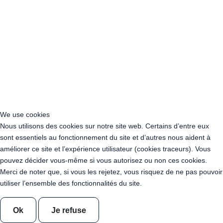
Acheter Guirlande Guinguette Corse
Acheter Guirlande Guinguette Grand Est
Acheter Guirlande Guinguette Hauts-de-France
Acheter Guirlande Guinguette Ile-de-France
Acheter Guirlande Guinguette Normandie
Acheter Guirlande Guinguette Nouvelle-Aquitaine
Acheter Guirlande Guinguette Occitanie
Acheter Guirlande Guinguette Pays de la Loire
Acheter Guirlande Guinguette Provence-Alpes-Côte d’Azur
Location Guirlande Guinguette Cachan (94230)
We use cookies
Acheter Guirlande Guinguette Athis-Mons (91200)
Nous utilisons des cookies sur notre site web. Certains d’entre eux
Acheter Guirlande Guinguette Nanterre (92014)
sont essentiels au fonctionnement du site et d’autres nous aident à
Acheter Guirlande Guinguette Colombes (92700)
améliorer ce site et l’expérience utilisateur (cookies traceurs). Vous
Acheter Guirlande Guinguette Asnières-sur-Seine (92600)
pouvez décider vous-même si vous autorisez ou non ces cookies.
Acheter Guirlande Guinguette Courbevoie (92400)
Merci de noter que, si vous les rejetez, vous risquez de ne pas pouvoir
Acheter Guirlande Guinguette Rueil-Malmaison (92500)
utiliser l’ensemble des fonctionnalités du site.
Acheter Guirlande Guinguette Issy-les-Moulineaux (97132)
Acheter Guirlande Guinguette Levallois-Perret (92300)
Ok
Je refuse
Acheter Guirlande Guinguette Antony (92160)
Acheter Guirlande Guinguette Clichy (92110)