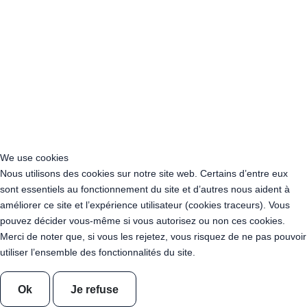
Location Câble rallonge 20cm
Location Câble rallonge 5m
Location Câble rallonge 10m
Guirlande KOBA - Mimosa - 10m X 20 ampoules
Lampe retro metal or
Lampe retro metal argent
Lampe retro metal or rose
Lampe retro metal or arrondie
Lampe retro metal argent arrondie
Lampe retro metal or rose arrondie
Location Tabouret Haut Métal Blanc
Location Tabouret Bas Métal Noir
Location Tabouret Bas Métal Blanc
We use cookies
Location Tabouret Haut Métal Noir
Nous utilisons des cookies sur notre site web. Certains d’entre eux
Location FATPOP 300 - 8 Pers - Couleur Azul + coussins
sont essentiels au fonctionnement du site et d’autres nous aident à
Location FATPOP 300 - 8 Pers - Couleur Café + coussins
améliorer ce site et l’expérience utilisateur (cookies traceurs). Vous
Location FATPOP 300 - 8 Pers - Couleur Argent + coussins
pouvez décider vous-même si vous autorisez ou non ces cookies.
Location FATPOP 300 - 8 Pers - Couleur Cobalt + coussins
Merci de noter que, si vous les rejetez, vous risquez de ne pas pouvoir
Location FATPOP 300 - 8 Pers - Couleur Vichy + coussins
utiliser l’ensemble des fonctionnalités du site.
Location Transat - Chilienne " Ma Guinguette"
Location Photobooth en bois - Augustin
Ok
Je refuse
Guirlande Flottante - KOBA - Venesia - 10 boules - 7 mètres