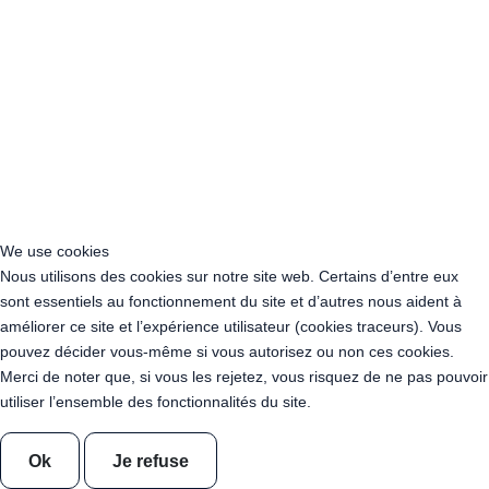
Location Arche sur tonneaux
Location Bar circulaire - 18.85 m de comptoir - 6m de diamètre
Location Tonneau 225l + Mât 340 cm - Bois Déclassé - Couleur
Teck - 140 kg
Location Banc 120cm x 40cm x 40cm OSB
Guirlande Guinguette Ultraviolet 10 mètres 20 ampoules E27
professionnelle
Guirlande Guinguette Blanc Chaud transparent 10 mètres 20
ampoules E27 professionnelle
Location Guirlande guinguette "Fête de la Saint Patrick " 10
We use cookies
mètres
Nous utilisons des cookies sur notre site web. Certains d’entre eux
Location Guirlande guinguette "Fête de Bayonne" 10 mètres
sont essentiels au fonctionnement du site et d’autres nous aident à
Location Guirlande guinguette "Fête de Mont de Marsan" 10
améliorer ce site et l’expérience utilisateur (cookies traceurs). Vous
mètres
pouvez décider vous-même si vous autorisez ou non ces cookies.
Location Guirlande guinguette "Fête d'Espelette " 10 mètres
Merci de noter que, si vous les rejetez, vous risquez de ne pas pouvoir
utiliser l’ensemble des fonctionnalités du site.
Location de guirlandes Bicolores
Ok
Je refuse